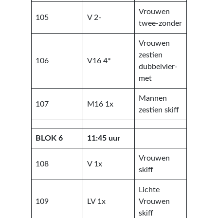
Vrouwen
105
V 2-
twee-zonder
Vrouwen
zestien
106
V16 4*
dubbelvier-
met
Mannen
107
M16 1x
zestien skiff
BLOK 6
11:45 uur
Vrouwen
108
V 1x
skiff
Lichte
109
LV 1x
Vrouwen
skiff