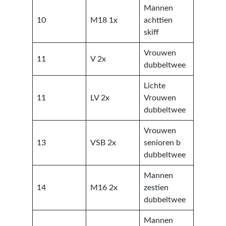
Mannen
10
M18 1x
achttien
skiff
Vrouwen
11
V 2x
dubbeltwee
Lichte
11
LV 2x
Vrouwen
dubbeltwee
Vrouwen
13
VSB 2x
senioren b
dubbeltwee
Mannen
14
M16 2x
zestien
dubbeltwee
Mannen