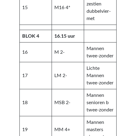
zestien
15
M16 4*
dubbelvier-
met
BLOK 4
16.15 uur
Mannen
16
M 2-
twee-zonder
Lichte
17
LM 2-
Mannen
twee-zonder
Mannen
18
MSB 2-
senioren b
twee-zonder
Mannen
19
MM 4+
masters