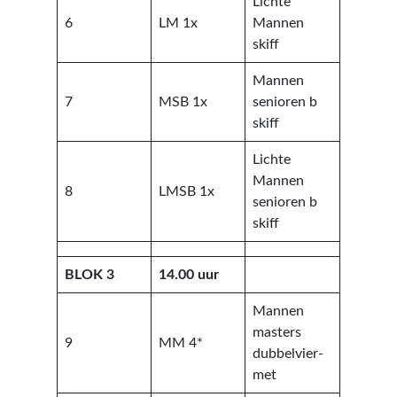
Lichte
6
LM 1x
Mannen
skiff
Mannen
7
MSB 1x
senioren b
skiff
Lichte
Mannen
8
LMSB 1x
senioren b
skiff
BLOK 3
14.00 uur
Mannen
masters
9
MM 4*
dubbelvier-
met