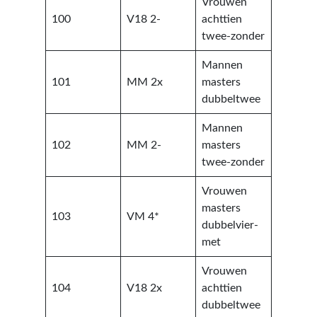
Vrouwen
100
V18 2-
achttien
twee-zonder
Mannen
101
MM 2x
masters
dubbeltwee
Mannen
102
MM 2-
masters
twee-zonder
Vrouwen
masters
103
VM 4*
dubbelvier-
met
Vrouwen
104
V18 2x
achttien
dubbeltwee